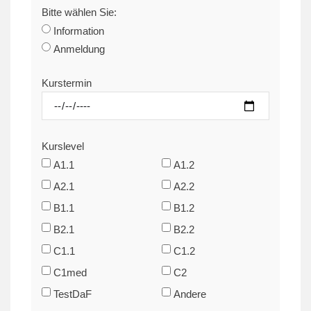
Bitte wählen Sie:
Information
Anmeldung
Kurstermin
Kurslevel
A1.1
A1.2
A2.1
A2.2
B1.1
B1.2
B2.1
B2.2
C1.1
C1.2
C1med
C2
TestDaF
Andere