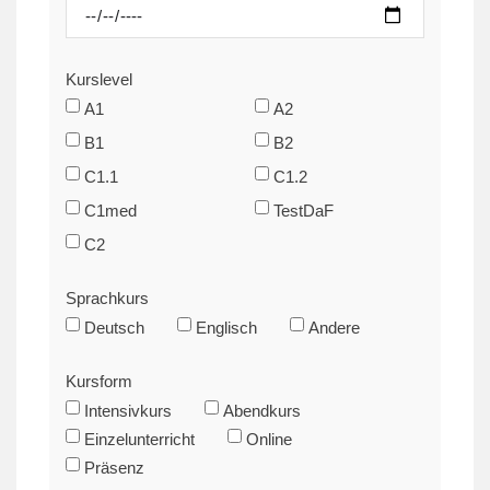
Kurslevel
A1
A2
B1
B2
C1.1
C1.2
C1med
TestDaF
C2
Sprachkurs
Deutsch
Englisch
Andere
Kursform
Intensivkurs
Abendkurs
Einzelunterricht
Online
Präsenz